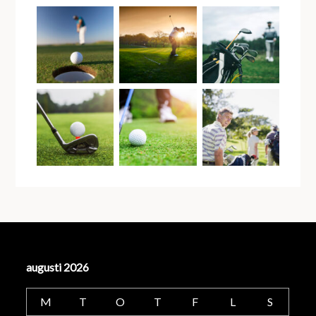
augusti 2026
M
T
O
T
F
L
S