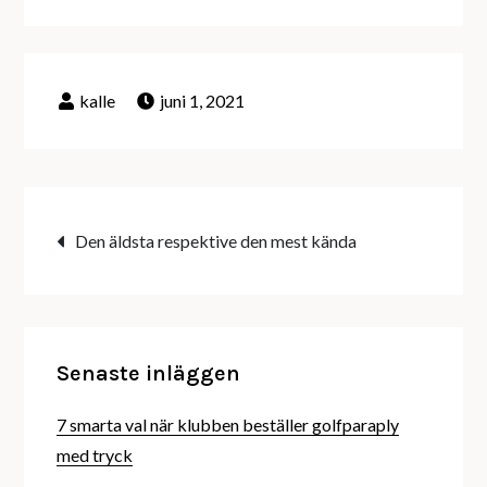
juni 1, 2021
Inläggsnavigering
Den äldsta respektive den mest kända
Senaste inläggen
7 smarta val när klubben beställer golfparaply
med tryck