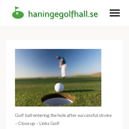
Skip
to
Haninge
haning
content
golfhall –
Golf året
om
Golf ball entering the hole after successful stroke
– Close up – Links Golf