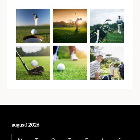
augusti 2026
M
T
O
T
F
L
S